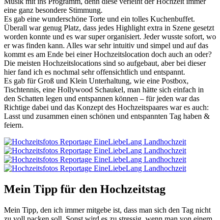
Musik mit ins Programm, denn diese verleiht der Hochzeit immer
eine ganz besondere Stimmung.
Es gab eine wunderschöne Torte und ein tolles Kuchenbuffet.
Überall war genug Platz, dass jedes Highlight extra in Szene gesetzt
worden konnte und es war super organisiert. Jeder wusste sofort, wo
er was finden kann. Alles war sehr intuitiv und simpel und auf das
kommt es am Ende bei einer Hochzeitslocation doch auch an oder?
Die meisten Hochzeitslocations sind so aufgebaut, aber bei dieser
hier fand ich es nochmal sehr offensichtlich und entspannt.
Es gab für Groß und Klein Unterhaltung, wie eine Postbox,
Tischtennis, eine Hollywood Schaukel, man hätte sich einfach in
den Schatten legen und entspannen können – für jeden war das
Richtige dabei und das Konzept des Hochzeitspaares war es auch:
Lasst und zusammen einen schönen und entspannten Tag haben &
feiern.
Mein Tipp für den Hochzeitstag
Mein Tipp, den ich immer mitgebe ist, dass man sich den Tag nicht
zu voll packen soll. Sonst wird es zu stressig, wenn man von einem