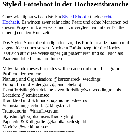
Styled Fotoshoot in der Hochzeitsbranche
Ganz wichtig zu wissen ist: Ein
Styled Shoot
ist keine
echte
Hochzeit
. Es wirken zwar sehr echte Paare und echte Menschen bei
diesem Projekt mit, aber es ist nicht zu vergleichen mit der Echtheit
einer.. ja echten Hochzeit.
Das Styled Shoot dient lediglich dazu, das Portfolio aufzubauen und
eigene Ideen umzusetzen. Auch ein Farbkonzept für die Hochzeit
lässt sich auf diese Weise super gut präsentieren und soll euch als
Paar eine tolle Inspiration bieten.
Mitwirkende dieses Projektes will ich auch mit ihren Instagram
Profilen hier nennen:
Planung und Organisation: @kartzmareck_weddings
Fotografin und Videograf: @eineliebelang
Eventfloristik: @madelaine_eventfloristik @wr_weddingrentals
Location: @remiseamsee
Brautkleid und Schmuck: @amourelledreams
Veranstaltungstechnik: @kingsize.vt
Traurednerin: @im.ulliversum
Stylistin: @lisajohannsen.Brautstyling
Papeterie & Kalligrafie: @kamikatzedesignbln
Models: @wedding.raaz