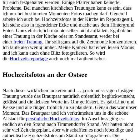
für euch festgehalten werden. Einige Pfarrer haben keinerlei
Probleme. Bei manchen kirchlichen Trauungen kann es sein, dass
ich nur bei bestimmten Momenten Fotos machen darf. Generell
arbeite ich auch bei Hochzeitsfotos in der Kirche im Reportagestil.
Ich stehe also in irgendeiner Ecke und mache aus dem Hintergrund
Fotos. Ganz ehrlich, ich möchte selber nicht auffallen. Egal ob bei
einer Trauung in der Kirche oder im Standesamt, weder bei
einer
freien Trauung
. Ihr sollt ganz auf die Zeremonie konzentrieren.
Ich laufe also wenig umher. Meine Kamera hat einen leisen Modus
und ich kann auch ohne Blitz fotografieren. So wird
die
Hochzeitsreportage
auch noch mal authentischer.
Hochzeitsfotos an der Ostsee
Nach dieser wirklichen lockeren und … ja ich muss sagen lustigen
Trauung wurde das Brautpaar natürlich ordentlich beglückwünscht,
geküsst und die liebsten Worte ins Ohr geflüstert. Es gab Limo und
Kekse und alle fingen fröhlich an zu plaudern. Genau das war unser
Moment. Das Brautpaar und ich verkrümelten uns in die schöne
Altstadt für
persönliche Hochzeitsfotos
. Im Anschluss ging es
endlich an den Strand nach Timmendorfer Strand. Wir hatten nicht
sehr viel Zeit eingeplant, aber wir schafften es noch lebendige und
authentische Hochzeitsfotos am Stand zu fotografieren. Die