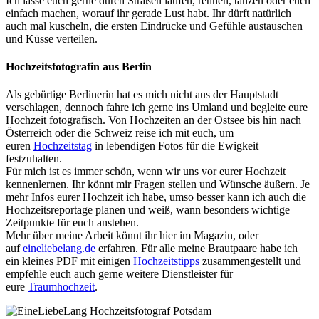
Ich lasse euch gerne durch Straßen laufen, rennen, tanzen oder euch
einfach machen, worauf ihr gerade Lust habt. Ihr dürft natürlich
auch mal kuscheln, die ersten Eindrücke und Gefühle austauschen
und Küsse verteilen.
Hochzeitsfotografin aus Berlin
Als gebürtige Berlinerin hat es mich nicht aus der Hauptstadt
verschlagen, dennoch fahre ich gerne ins Umland und begleite eure
Hochzeit fotografisch. Von Hochzeiten an der Ostsee bis hin nach
Österreich oder die Schweiz reise ich mit euch, um
euren
Hochzeitstag
in lebendigen Fotos für die Ewigkeit
festzuhalten.
Für mich ist es immer schön, wenn wir uns vor eurer Hochzeit
kennenlernen. Ihr könnt mir Fragen stellen und Wünsche äußern. Je
mehr Infos eurer Hochzeit ich habe, umso besser kann ich auch die
Hochzeitsreportage planen und weiß, wann besonders wichtige
Zeitpunkte für euch anstehen.
Mehr über meine Arbeit könnt ihr hier im Magazin, oder
auf
eineliebelang.de
erfahren. Für alle meine Brautpaare habe ich
ein kleines PDF mit einigen
Hochzeitstipps
zusammengestellt und
empfehle euch auch gerne weitere Dienstleister für
eure
Traumhochzeit
.