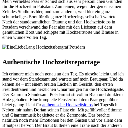
Mein verliebtes Paar entschied sich aus sehr persönlichen Gründen
für die Hochzeit in Potsdam. Zum einen, wegen der gemeinsamen
Zeit des Studiums hier, und zum anderen, weil hier ein ganz
schnuckeliges Boot für die ganze Hochzeitsgesellschaft wartete.
Nach der standesamtlichen Trauung und den Hochzeitsfotos in
Potsdam verschwand das Paar also mit den Liebsten auf dem
gemütlichen Boot und schippte mit Hochzeitstorte und Brause in
einen wundervollen Tag.
Authentische Hochzeitsreportage
Ich erinnere mich noch genau an den Tag. Es nieselte leicht und ich
stand vor dem Standesamt und wartete auf mein Brautpaar. Und da
kamen sie – mit einem breiten Lächeln im Gesicht, den ersten
Freudentränen und herzlichen Umarmungen für die Hochzeitsgäste.
Der Raum im Standesamt Potsdam ist stilvoll in Blau und dunklem
Holz gehalten. Eine komplette Fensterfront dem Paar gegenüber
bietet genug Licht für
authentische Hochzeitsfotos
bei Tageslicht.
Neben mir nahm
Dorian
seinen Platz ein. Mit gefühlvoller Stimme
und Gitarrenmusik begleitete er die Zeremonie. Das brachte
natürlich noch mehr Emotionen bei den Gästen und vor allem dem
Brautpaar hervor. Der Braut kullerten eine Träne nach der anderen