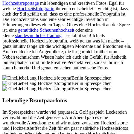
Hochzeitsreportage
mit lebendigen und kreativen Fotos. Egal für
welche
Hochzeitsfotografin
ihr euch entscheidet – wichtig ist, dass
euch der Stil gefällt und, dass es eine professionelle Fotografin ist.
Die Hochzeitsfotos sind eine sehr wichtige Investition in
Erinnerungen dieses einen Tages. Ob es eine Hochzeit an der Spree
ist, eine
gemütliche Scheunenhochzeit
oder eine
kleine
standesamtliche Trauung
– es lohnt sich! Ich als
professionelle Hochzeitsfotografin, weiß genau was ich mache –
ganz intuitiv fange ich die wichtigsten Momente und Emotionen ein.
Auch entdecke ich Augenblicke, die ihr gar nicht mitbekommt.
Neben technischem Wissen habe ich auch ein Gefühl für Ästhetik,
bin emphatisch und finde kreative Perspektiven, sodass ihr mich
kaum bemerkt. Und genau entstehen authentische Fotos.
Lebendige Brautpaarfotos
Im Spreespeicher wurde viel gequasselt, Golf gespielt, Leckereien
vernascht und die Zeit genossen. Am Abend gab es eine
wundervolle Abendsonne und wir nutzen zwischen Hochzeitstorte
und Hochzeitsbuffet die Zeit für ein paar natürliche Hochzeitsfotos
der beiden. Wie viele und wie lange wir eure Hochzeitsfotos