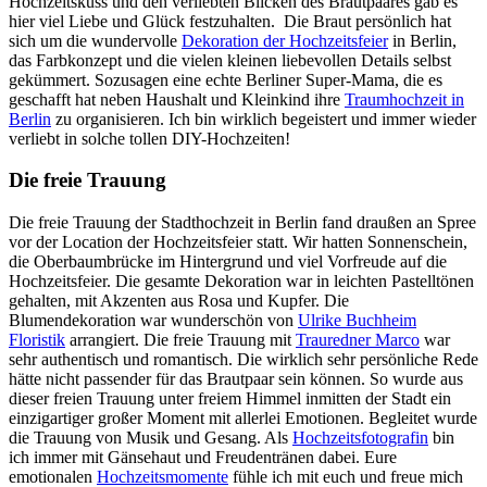
Hochzeitskuss und den verliebten Blicken des Brautpaares gab es
hier viel Liebe und Glück festzuhalten. Die Braut persönlich hat
sich um die wundervolle
Dekoration der Hochzeitsfeier
in Berlin,
das Farbkonzept und die vielen kleinen liebevollen Details selbst
gekümmert. Sozusagen eine echte Berliner Super-Mama, die es
geschafft hat neben Haushalt und Kleinkind ihre
Traumhochzeit in
Berlin
zu organisieren. Ich bin wirklich begeistert und immer wieder
verliebt in solche tollen DIY-Hochzeiten!
Die freie Trauung
Die freie Trauung der Stadthochzeit in Berlin fand draußen an Spree
vor der Location der Hochzeitsfeier statt. Wir hatten Sonnenschein,
die Oberbaumbrücke im Hintergrund und viel Vorfreude auf die
Hochzeitsfeier. Die gesamte Dekoration war in leichten Pastelltönen
gehalten, mit Akzenten aus Rosa und Kupfer. Die
Blumendekoration war wunderschön von
Ulrike Buchheim
Floristik
arrangiert. Die freie Trauung mit
Trauredner Marco
war
sehr authentisch und romantisch. Die wirklich sehr persönliche Rede
hätte nicht passender für das Brautpaar sein können. So wurde aus
dieser freien Trauung unter freiem Himmel inmitten der Stadt ein
einzigartiger großer Moment mit allerlei Emotionen. Begleitet wurde
die Trauung von Musik und Gesang. Als
Hochzeitsfotografin
bin
ich immer mit Gänsehaut und Freudentränen dabei. Eure
emotionalen
Hochzeitsmomente
fühle ich mit euch und freue mich