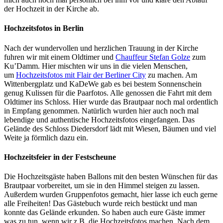
der Hochzeit in der Kirche ab.
Hochzeitsfotos in Berlin
Nach der wundervollen und herzlichen Trauung in der Kirche
fuhren wir mit einem Oldtimer und
Chauffeur Stefan Golze
zum
Ku’Damm. Hier mischten wir uns in die vielen Menschen,
um
Hochzeitsfotos mit Flair der Berliner City
zu machen. Am
Wittenbergplatz und KaDeWe gab es bei bestem Sonnenschein
genug Kulissen für die Paarfotos. Alle genossen die Fahrt mit dem
Oldtimer ins Schloss. Hier wurde das Brautpaar noch mal ordentlich
in Empfang genommen. Natürlich wurden hier auch noch mal
lebendige und authentische Hochzeitsfotos eingefangen. Das
Gelände des Schloss Diedersdorf lädt mit Wiesen, Bäumen und viel
Weite ja förmlich dazu ein.
Hochzeitsfeier in der Festscheune
Die Hochzeitsgäste haben Ballons mit den besten Wünschen für das
Brautpaar vorbereitet, um sie in den Himmel steigen zu lassen.
Außerdem wurden Gruppenfotos gemacht, hier lasse ich euch gerne
alle Freiheiten! Das Gästebuch wurde reich bestückt und man
konnte das Gelände erkunden. So haben auch eure Gäste immer
was zu tun, wenn wir z.B. die Hochzeitsfotos machen. Nach dem