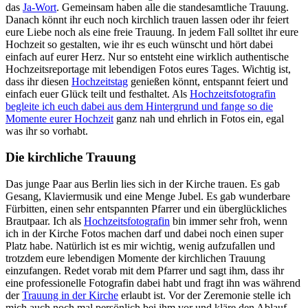
das
Ja-Wort
. Gemeinsam haben alle die standesamtliche Trauung.
Danach könnt ihr euch noch kirchlich trauen lassen oder ihr feiert
eure Liebe noch als eine freie Trauung. In jedem Fall solltet ihr eure
Hochzeit so gestalten, wie ihr es euch wünscht und hört dabei
einfach auf eurer Herz. Nur so entsteht eine wirklich authentische
Hochzeitsreportage mit lebendigen Fotos eures Tages. Wichtig ist,
dass ihr diesen
Hochzeitstag
genießen könnt, entspannt feiert und
einfach euer Glück teilt und festhaltet. Als
Hochzeit
sfotografin
begleite ich euch dabei aus dem Hintergrund und fange so die
Momente eurer
Hochzeit
ganz nah und ehrlich in Fotos ein, egal
was ihr so vorhabt.
Die kirchliche Trauung
Das junge Paar aus Berlin lies sich in der Kirche trauen. Es gab
Gesang, Klaviermusik und eine Menge Jubel. Es gab wunderbare
Fürbitten, einen sehr entspannten Pfarrer und ein überglückliches
Brautpaar. Ich als
Hochzeitsfotografin
bin immer sehr froh, wenn
ich in der Kirche Fotos machen darf und dabei noch einen super
Platz habe. Natürlich ist es mir wichtig, wenig aufzufallen und
trotzdem eure lebendigen Momente der kirchlichen Trauung
einzufangen. Redet vorab mit dem Pfarrer und sagt ihm, dass ihr
eine professionelle Fotografin dabei habt und fragt ihn was während
der
Trauung in der Kirche
erlaubt ist. Vor der Zeremonie stelle ich
mich auch noch mal persönlich bei ihm vor und kläre den Ablauf