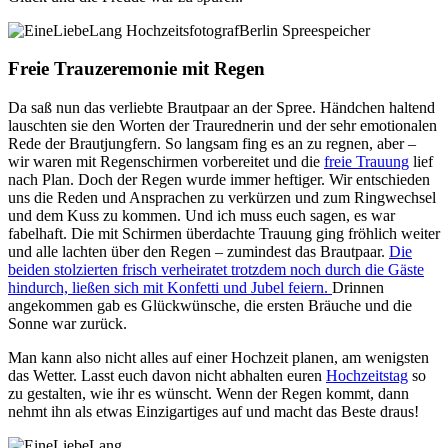
Freie Trauzeremonie mit Regen
Da saß nun das verliebte Brautpaar an der Spree. Händchen haltend
lauschten sie den Worten der Traurednerin und der sehr emotionalen
Rede der Brautjungfern. So langsam fing es an zu regnen, aber –
wir waren mit Regenschirmen vorbereitet und die
freie Trauung
lief
nach Plan. Doch der Regen wurde immer heftiger. Wir entschieden
uns die Reden und Ansprachen zu verkürzen und zum Ringwechsel
und dem Kuss zu kommen. Und ich muss euch sagen, es war
fabelhaft. Die mit Schirmen überdachte Trauung ging fröhlich weiter
und alle lachten über den Regen – zumindest das Brautpaar.
Die
beiden stolzierten frisch verheiratet trotzdem noch durch die Gäste
hindurch, ließen sich mit Konfetti und Jubel feiern.
Drinnen
angekommen gab es Glückwünsche, die ersten Bräuche und die
Sonne war zurück.
Man kann also nicht alles auf einer
Hochzeit
planen, am wenigsten
das Wetter. Lasst euch davon nicht abhalten euren
Hochzeitstag
so
zu gestalten, wie ihr es wünscht. Wenn der Regen kommt, dann
nehmt ihn als etwas Einzigartiges auf und macht das Beste draus!