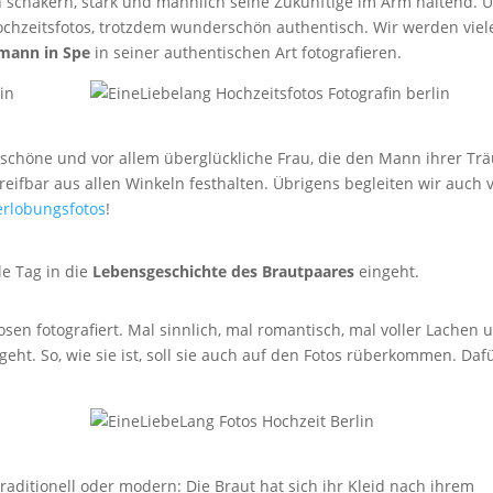
 schäkern, stark und männlich seine Zukünftige im Arm haltend. 
ochzeitsfotos, trotzdem wunderschön authentisch. Wir werden viel
mann in Spe
in seiner authentischen Art fotografieren.
nd schöne und vor allem überglückliche Frau, die den Mann ihrer T
eifbar aus allen Winkeln festhalten. Übrigens begleiten wir auch v
erlobungsfotos
!
le Tag in die
Lebensgeschichte des Brautpaares
eingeht.
sen fotografiert. Mal sinnlich, mal romantisch, mal voller Lachen 
 geht. So, wie sie ist, soll sie auch auf den Fotos rüberkommen. Daf
traditionell oder modern: Die Braut hat sich ihr Kleid nach ihrem