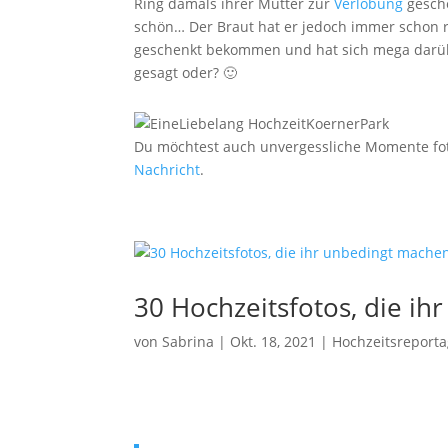
Ring damals ihrer Mutter zur
Verlobung
gesche
schön… Der Braut hat er jedoch immer schon ric
geschenkt bekommen und hat sich mega darüber 
gesagt oder? 🙂
Du möchtest auch unvergessliche Momente fotog
Nachricht
.
30 Hochzeitsfotos, die i
von
Sabrina
|
Okt. 18, 2021
|
Hochzeitsreport