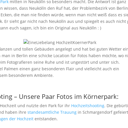
n
Park
mitten in Neukölln so besonders macht. Die Antwort ist ganz
en wissen, dass Neukölln den Ruf hat, der Problembezirk von Berlin
 Ecken, die man nie finden würde, wenn man nicht weiß dass es si
k. Er sieht gar nicht nach Neukölln aus und spiegelt es auch nicht
ann euch sagen, ich bin ein Original aus Neukölln : )
flanzen und tollen Gebäuden angelegt und hat bei guten Wetter ei
nn man in Berlin eine schicke Location für Fotos haben möchte, wo n
im Fotografieren seine Ruhe und ist ungestört und unter sich.
l Palmen einen ganz besonderen Flair und vielleicht auch ein
esem besonderem Ambiente.
ing – Unsere Paar Fotos im Körnerpark:
 Hochzeit und nutzte den Park für ihr
Hochzeitshooting
. Die gebürt
und haben ihre
standesamtliche Trauung
in Schmargendorf gefeiert
ngen der Hochzeit
entstanden.