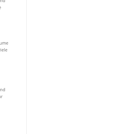
Und
e
räume
iele
und
ür